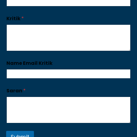
Kritik
*
Name Email Kritik
Saran
*
Submit