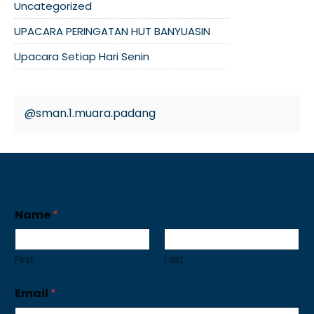
Uncategorized
UPACARA PERINGATAN HUT BANYUASIN
Upacara Setiap Hari Senin
@sman.1.muara.padang
Name
*
First
Last
Email
*