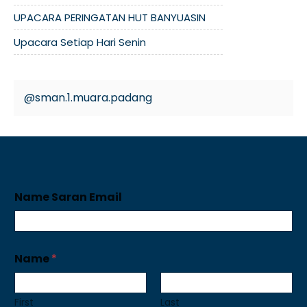
UPACARA PERINGATAN HUT BANYUASIN
Upacara Setiap Hari Senin
@sman.1.muara.padang
Name Saran Email
Name
*
First
Last