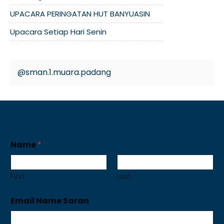
UPACARA PERINGATAN HUT BANYUASIN
Upacara Setiap Hari Senin
@sman.1.muara.padang
Name
*
First
Last
Email Name Saran